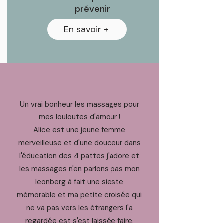
prévenir
En savoir +
Un vrai bonheur les massages pour
mes louloutes d'amour !
Alice est une jeune femme
merveilleuse et d'une douceur dans
l'éducation des 4 pattes j'adore et
les massages n'en parlons pas mon
leonberg à fait une sieste
mémorable et ma petite croisée qui
ne va pas vers les étrangers l'a
regardée est s'est laissée faire.