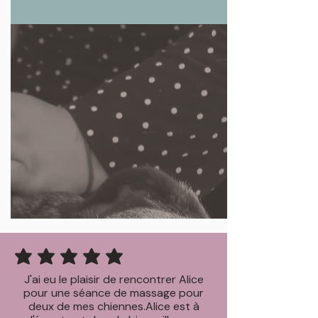
la note moyenne est 3 sur 5
J'ai eu le plaisir de rencontrer Alice
pour une séance de massage pour
deux de mes chiennes.Alice est à