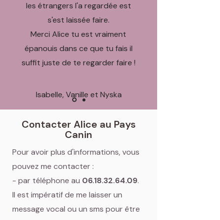
les étrangers l'a regardée est
s'est laissée faire.
Merci Alice tu est vraiment
épanouis dans ce que tu fais il
suffit juste de te regarder faire !
Isabelle, Vanille et Nyska
Contacter Alice au Pays
Canin
Pour avoir plus d'informations, vous
pouvez me contacter :
- par téléphone au
06.18.32.64.09
.
Il est impératif de me laisser un
message vocal ou un sms pour être