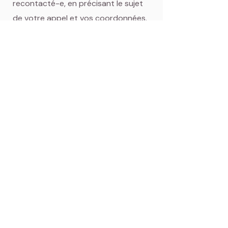
recontacté-e, en précisant le sujet
de votre appel et vos coordonnées.
- par mail à
aliceaupayscanin@gmail.com
en
précisant le sujet de votre appel et
vos coordonnées.
- via le formulaire de contact
Au plaisir d'échanger avec vous !
Zone d'intervention :
J'interviens dans tout le Calvados
(Caen, Falaise, Cabourg, Deauville...)
et le nord de l'Orne (Argentan...).